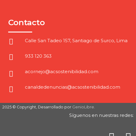
Contacto
Calle San Tadeo 157, Santiago de Surco, Lima
933 120 363
acornejo@acsostenibilidad.com
canaldedenuncias@acsostenibilidad.com
2025 © Copyright, Desarrollado por
GenioLibre
.
Síguenos en nuestras redes: