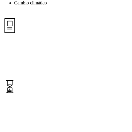
Cambio climático
10
+
Empresas capacitadas en Sostenibilidad & ASG
5
+