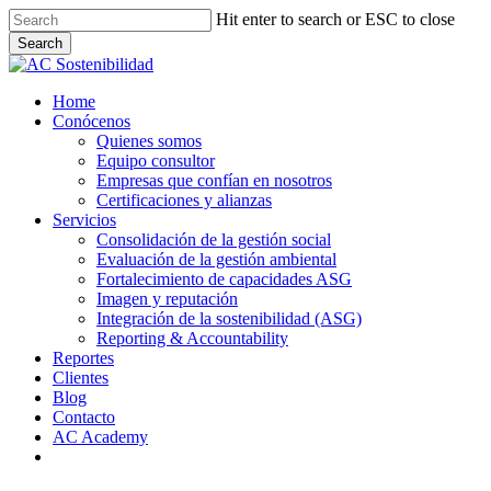
Skip
Hit enter to search or ESC to close
to
Search
main
Close
content
Search
Menu
Home
Conócenos
Quienes somos
Equipo consultor
Empresas que confían en nosotros
Certificaciones y alianzas
Servicios
Consolidación de la gestión social
Evaluación de la gestión ambiental
Fortalecimiento de capacidades ASG
Imagen y reputación
Integración de la sostenibilidad (ASG)
Reporting & Accountability
Reportes
Clientes
Blog
Contacto
AC Academy
linkedin
email