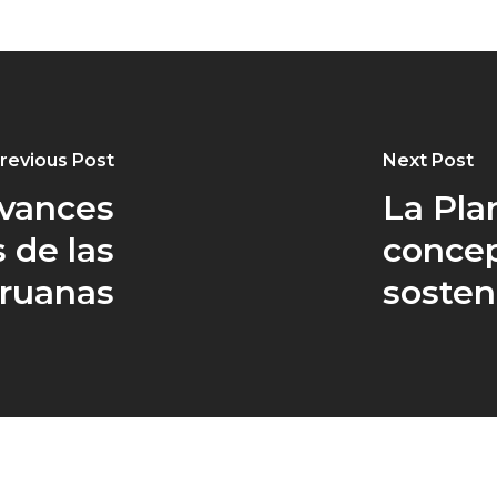
revious Post
Next Post
avances
La Plan
s de las
concep
ruanas
sosten