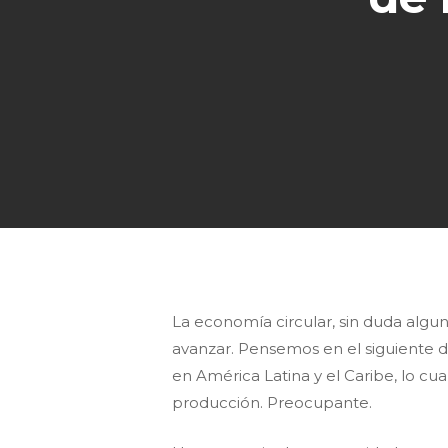
La economía circular, sin duda alg
avanzar. Pensemos en el siguiente dat
en América Latina y el Caribe, lo cua
producción. Preocupante.