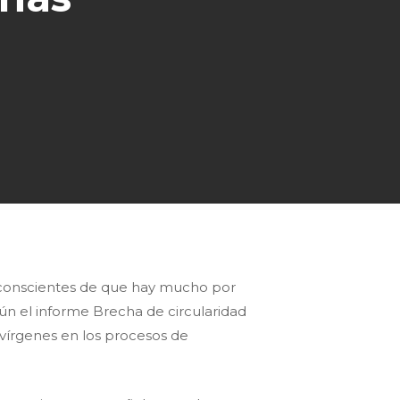
r conscientes de que hay mucho por
egún el informe Brecha de circularidad
s vírgenes en los procesos de