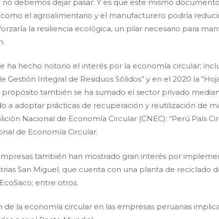
 no debemos dejar pasar. Y es que este mismo documento,
s como el agroalimentario y el manufacturero podría reducir
orzaría la resiliencia ecológica, un pilar necesario para ma
n.
 ha hecho notorio el interés por la economía circular; inclu
de Gestión Integral de Residuos Sólidos” y en el 2020 la “H
ste propósito también se ha sumado el sector privado media
a adoptar prácticas de recuperación y reutilización de ma
lición Nacional de Economía Circular (CNEC): “Perú País Ci
onal de Economía Circular.
las empresas también han mostrado gran interés por impleme
trias San Miguel, que cuenta con una planta de reciclado d
EcoSaco; entre otros.
 la economía circular en las empresas peruanas implica g