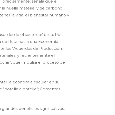
 precisamente, señala que el
 la huella material y de carbono
ntener la vida, el bienestar humano y
so, desde el sector público. Por
oja de Ruta hacia una Economía
nte los “Acuerdos de Producción
teriales; y recientemente el
rcular”, que impulsa el proceso de
ntar la economía circular en su
e “botella a botella”; Cementos
randes beneficios significativos.