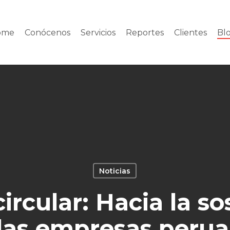
ome
Conócenos
Servicios
Reportes
Clientes
Bl
Noticias
rcular: Hacia la so
las empresas peru