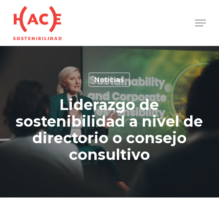
Skip
Men
to
Close
main
Menu
content
Noticias
Liderazgo de
sostenibilidad a nivel de
directorio o consejo
consultivo