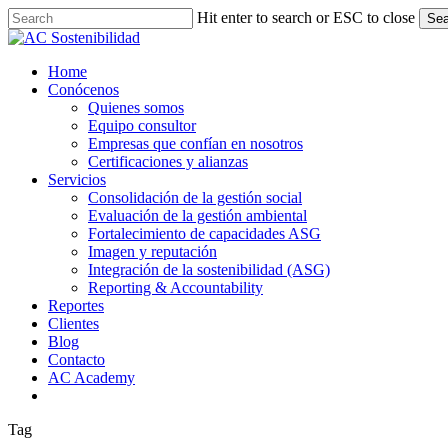
Skip
Hit enter to search or ESC to close
Sea
to
Close
main
Search
content
Menu
Home
Conócenos
Quienes somos
Equipo consultor
Empresas que confían en nosotros
Certificaciones y alianzas
Servicios
Consolidación de la gestión social
Evaluación de la gestión ambiental
Fortalecimiento de capacidades ASG
Imagen y reputación
Integración de la sostenibilidad (ASG)
Reporting & Accountability
Reportes
Clientes
Blog
Contacto
AC Academy
linkedin
email
Tag