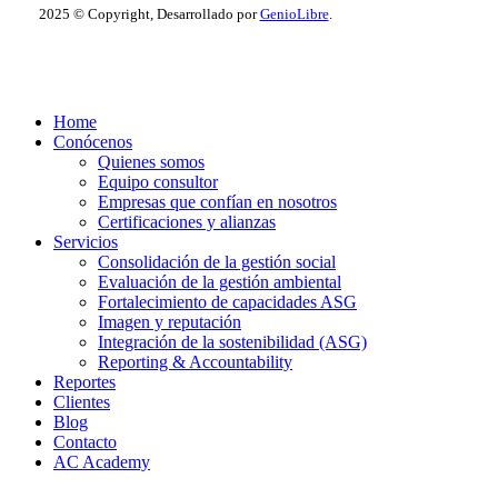
2025 © Copyright, Desarrollado por
GenioLibre
.
Close
Home
Menu
Conócenos
Quienes somos
Equipo consultor
Empresas que confían en nosotros
Certificaciones y alianzas
Servicios
Consolidación de la gestión social
Evaluación de la gestión ambiental
Fortalecimiento de capacidades ASG
Imagen y reputación
Integración de la sostenibilidad (ASG)
Reporting & Accountability
Reportes
Clientes
Blog
Contacto
AC Academy