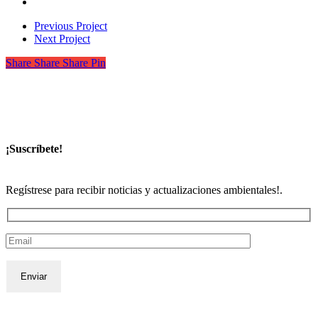
Previous Project
Next Project
Share
Share
Share
Share
Pin
¡Suscríbete!
Regístrese para recibir noticias y actualizaciones ambientales!.