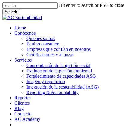
Skip
Hit enter to search or ESC to close
to
Search
main
Close
content
Search
Menu
Home
Conócenos
Quienes somos
Equipo consultor
Empresas que confían en nosotros
Certificaciones y alianzas
Servicios
Consolidación de la gestión social
Evaluación de la gestión ambiental
Fortalecimiento de capacidades ASG
Imagen y reputación
Integración de la sostenibilidad (ASG)
Reporting & Accountability
Reportes
Clientes
Blog
Contacto
AC Academy
linkedin
email